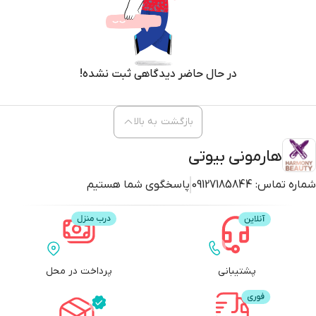
برنزی و نود که در کنار هم مجموعه‌ای کامل برای هر سبک میکاپ فراهم
می‌کنند.
پیگمنت بالا و کیفیت عالی: رنگ‌ها بسیار غنی و پررنگ هستند و حتی با
مقدار کمی، جلوه‌ای چشمگیر روی پلک ایجاد می‌کنند.
بافت نرم و سبک: سایه‌ها به‌راحتی روی پلک پخش می‌شوند، قابلیت
در حال حاضر دیدگاهی ثبت نشده!
ترکیب‌پذیری بالایی دارند و بدون ایجاد خط یا ریزش، جلوه‌ای یکدست
ایجاد می‌کنند.
بازگشت به بالا
ماندگاری طولانی: مناسب برای ساعت‌های طولانی، مهمانی‌ها و
موقعیت‌هایی که به آرایش بادوام نیاز دارید.
هارمونی بیوتی
ترکیب مات و براق: وجود رنگ‌های مات برای ایجاد عمق و رنگ‌های متالیک
و شاین برای درخشش، این پالت را کامل و حرفه‌ای کرده است.
شماره تماس:
09127185844
پاسخگوی شما هستیم
بسته‌بندی شیک و جمع‌وجور: طراحی کوچک و سبک پالت حمل آن را آسان
کرده و آن را به همراهی ایده‌آل برای کیف آرایشی شما تبدیل می‌کند.
رنگ‌بندی پالت Golden Mirage
پشتیبانی
پرداخت در محل
این پالت شامل طیف رنگی گرم و طلایی است که شامل موارد زیر می‌شود:
طلایی براق و لوکس