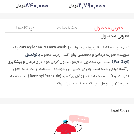
0
840,000
2,790,000
تومان
تومان
معرفی محصول
مشخصات
دیدگاه ها
معرفی محصول
فوم شوینده آکنه، 4٪ بنزوئیل پانوکسیل
PanOxyl Acne Creamy Wash
یک
شوینده صورت درمانی و تخصصی برای آکنه از برند محبوب
پانوکسیل
(PanOxyl)
است. این محصول با فرمولاسیون کرمی خود، برای
درمان و پیشگیری
از آکنه
طراحی شده است. ویژگی اصلی این شوینده، استفاده از یک ماده فعال
قدرتمند و اثبات‌شده به نام
بنزوئیل پراکسید (Benzoyl Peroxide)
است که به
طور مؤثر با عوامل ایجادکننده آکنه مبارزه می‌کند.
مفهوم و عملکرد فوم شوینده آکنه، 4٪ بنزوئیل پانوکسیل PanOxyl
دیدگاه‌ها
فوم شوینده آکنه، 4٪ بنزوئیل پانوکسیل با رویکردی قوی به مبارزه با آکنه، دو