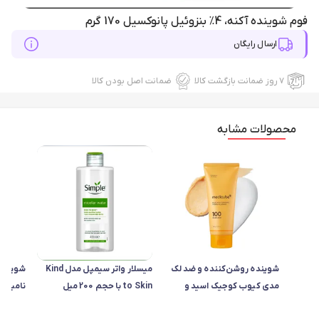
فوم شوینده آکنه، 4٪ بنزوئیل پانوکسیل 170 گرم
ارسال رایگان
۷ روز ضمانت بازگشت کالا
ضمانت اصل بودن کالا
محصولات مشابه
شوینده روشن‌کننده و ضد لک
میسلار واتر سیمپل مدل Kind
مدی کیوب کوجیک اسید و
to Skin با حجم 200 میل
زردچوبه
200 میل