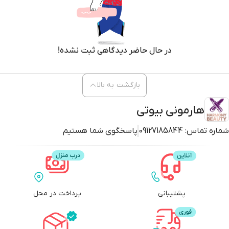
کارکرد اصلی را همزمان انجام می‌دهد:
مبارزه با باکتری‌های مولد آکنه:
بنزوئیل پراکسید یک عامل ضد باکتریایی
قوی است که با از بین بردن باکتری
P. acnes
(عامل اصلی ایجاد جوش)، به
کاهش التهاب و جوش‌های موجود کمک کرده و از بروز جوش‌های جدید
در حال حاضر دیدگاهی ثبت نشده!
جلوگیری می‌کند.
پاکسازی منافذ:
این ماده دارای خواص لایه‌برداری ملایم نیز هست. با از
بین بردن سلول‌های مرده پوست، به پاکسازی منافذ مسدود شده کمک
بازگشت به بالا
کرده و از تشکیل جوش‌های سرسیاه و سرسفید پیشگیری می‌نماید.
هارمونی بیوتی
فرمولاسیون کرمی این شوینده به گونه‌ای است که با وجود قدرت بالا، سعی در
کاهش خشکی و تحریک احتمالی پوست دارد. این محصول در دو
شماره تماس:
09127185844
پاسخگوی شما هستیم
غلظت
4٪
و
10٪
عرضه می‌شود که نسخه 4٪ برای استفاده روزانه و پوست‌های
حساس‌تر توصیه می‌شود.
ترکیبات اصلی و فواید فوم شوینده آکنه، 4٪ بنزوئیل پانوکسیل
پشتیبانی
پرداخت در محل
PanOxyl