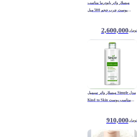
میسلار واتر بایودرما مناسب
پوست چرب حجم 500 میل
Bioderma sebium
2,600,000
تومان
میسلار واتر سیمپل Simple مدل
Kind to Skin مناسب پوست
حساس حجم 400 میلی لیتر
910,000
تومان