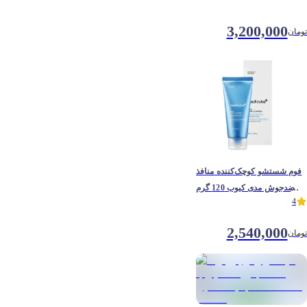
3,200,000
تومان
فوم شستشو کوچک‌کننده منافذ
و ضدجوش مدی کیوب 120 گرم
4
Medi Cube Pore Clean Foam
Cleanser
2,540,000
تومان