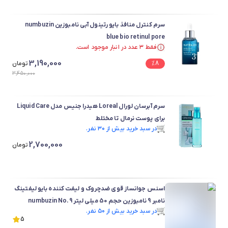
سرم کنترل منافذ بایو رتینول آبی نامبوزین numbuzin
blue bio retinul pore
فقط ۳ عدد در انبار موجود است.
فقط ۳ عدد در انبار موجود است.
3,190,000
8
%
تومان
3,450,000
سرم آبرسان لورال Loreal هیدرا جنیس مدل Liquid Care
برای پوست نرمال تا مختلط
در سبد خرید بیش از ۳۰ نفر.
در سبد خرید بیش از ۳۰ نفر.
2,700,000
تومان
اسنس جوانساز قوی ضدچروک و لیفت کننده بایو لیفتینگ
نامبر 9 نامبوزین حجم 50 میلی لیتر numbuzin No.9
در سبد خرید بیش از ۵۰ نفر.
Essence
در سبد خرید بیش از ۵۰ نفر.
5