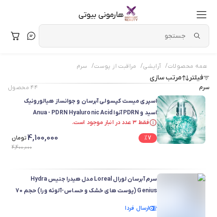
هارمونی بیوتی
/
/
/
همه محصولات
آرایشی
مراقبت از پوست
سرم
فیلتر
مرتب سازی
سرم
۴۴
محصول
اسپری میست کپسولی آبرسان و جوانساز هیالورونیک
اسید و PDRN آنوا Anua - PDRN Hyaluronic Acid
فقط ۳ عدد در انبار موجود است.
Hydrating Capsule Mist
فقط ۳ عدد در انبار موجود است.
4,100,000
7
%
تومان
4,400,000
سرم آبرسان لورال Loreal مدل هیدرا جنیس Hydra
Genius (پوست های خشک و حساس-آلوئه ورا) حجم 70
میلی لیتر
ارسال فردا