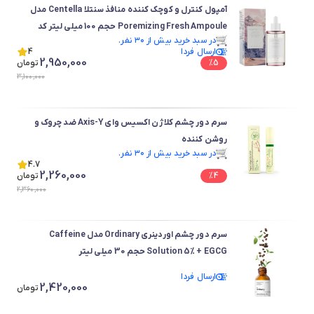
آمپول کنترل و کوچک کننده منافذ سنتلا Centella مدل
Poremizing Fresh Ampoule حجم 100 میلی لیتر کد
در سبد خرید بیش از ۳۰ نفر.
12099
ارسال فردا
در سبد خرید بیش از ۳۰ نفر.
4
2,950,000
5
%
تومان
3,100,000
‎سرم دور چشم کلاژن اکسیس وای Axis-Y ضد چروک و
روشن کننده
در سبد خرید بیش از ۳۰ نفر.
در سبد خرید بیش از ۳۰ نفر.
4.7
2,260,000
4
%
تومان
2,360,000
سرم دور چشم اوردینری Ordinary مدل Caffeine
Solution 5% + EGCG حجم 30 میلی لیتر
ارسال فردا
2,420,000
تومان