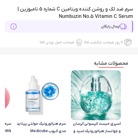
سرم ضد لک و روشن کننده ویتامین C شماره 5 نامبوزین |
Numbuzin No.5 Vitamin C Serum
ارسال رایگان
۷ روز ضمانت بازگشت کالا
ضمانت اصل بودن کالا
محصولات مشابه
اسپری میست کپسولی آبرسان
سرم هیالورونیک مولتی پپتاید
سرم روش
و جوانساز هیالورونیک اسید و
مدی کیوب Medicube
PDRN مدی کیوب