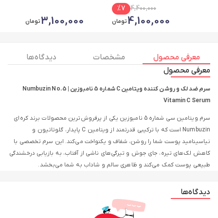
PDRN آنوا Anua - PDRN
%
7
4,400,000
Hyaluronic Acid Hydrating
3,100,000
4,100,000
تومان
تومان
Capsule Mist
معرفی محصول
مشخصات
دیدگاه ها
معرفی محصول
سرم ضد لک و روشن کننده ویتامین C شماره 5 نامبوزین | Numbuzin No.5
Vitamin C Serum
سرم ویتامین سی شماره 5 نامبوزین یکی از پرفروش‌ترین محصولات برند کره‌ای
Numbuzin است که با ترکیبی قدرتمند از ویتامین C پایدار، گلوتاتیون و
نیاسینامید پوست شما را روشن، شفاف و یکنواخت می‌کند. این سرم تخصصی با
کاهش لک‌های تیره، جای جوش و تیرگی‌های ناشی از آفتاب، به بازیابی درخشندگی
طبیعی پوست کمک می‌کند و ظاهری سالم و شاداب به شما می‌بخشد.
دیدگاه‌ها
ویژگی‌های اصلی سرم ویتامین سی نامبوزین شماره 5
✅ ضدلک قوی و روشن‌کننده: ترکیب ویتامین C و گلوتاتیون به‌عنوان