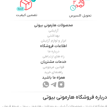
جلوگیری از پیری زودرس پوست.
✨ نیاسینامید: یکنواخت‌سازی رنگ پوست و تقویت سد دفاعی پوست.
تضمین کیفیت
تحویل اکسپرس
✨ هیالورونیک اسید: آبرسانی و حفظ رطوبت طبیعی پوست.
محصولات
هارمونی بیوتی
✨ عصاره‌های گیاهی: آرام‌بخش و ضد التهاب برای کاهش تحریکات احتمالی.
آرایشی
بهداشتی
ابزار و لوازم آرایش
نحوه استفاده از سرم روشن‌کننده ویتامین C نامبوزین
اطلاعات فروشگاه
درباره ما
1️⃣ پس از شست‌وشوی کامل صورت و استفاده از تونر، مقدار کافی از سرم را روی
راه های ارتباطی
پوست تمیز بزنید.
خدمات مشتریان
قوانین مرجوعی
2️⃣ با حرکات ضربه‌ای و ملایم سرم را جذب پوست کنید.
راهنمای خرید
3️⃣ سپس از کرم مرطوب‌کننده و در روتین صبح از کرم ضدآفتاب استفاده کنید.
همراه ما باشید
📌 نکته مهم: برای اثربخشی بهتر و محافظت از پوست در برابر لک‌های جدید،
استفاده‌ی منظم از ضدآفتاب در طول روز الزامی است.
درباره فروشگاه
هارمونی بیوتی
فروشگاه اینترنتی محصولات آرایشی و بهداشتی هارمونی بیوتی مرجع فروش