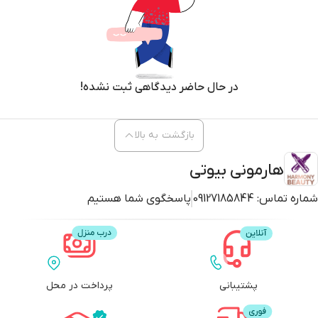
آنتی‌اکسیدان‌های قوی، تولید ملانین را مهار کرده و باعث کم‌رنگ شدن لک‌های
قدیمی می‌شود.
✅ افزایش شفافیت و درخشندگی پوست: گلوتاتیون با کاهش تیرگی‌های پوست و
کمک به یکنواخت شدن رنگ آن، پوستی شاداب و براق به شما هدیه می‌دهد.
در حال حاضر دیدگاهی ثبت نشده!
✅ آبرسانی عمیق: هیالورونیک اسید موجود در فرمول این سرم، پوست را عمیقاً
مرطوب کرده و از خشکی و کشیدگی جلوگیری می‌کند.
بازگشت به بالا
✅ بافت سبک و جذب سریع: این سرم فاقد چربی و بسیار سبک است، به‌سرعت
جذب پوست می‌شود و احساس سنگینی یا چسبندگی به‌جا نمی‌گذارد.
هارمونی بیوتی
✅ مناسب انواع پوست: فرمولاسیون ملایم و تست‌شده‌ی نامبوزین باعث شده
شماره تماس:
09127185844
پاسخگوی شما هستیم
این محصول حتی برای پوست‌های حساس نیز مناسب باشد.
ترکیبات کلیدی سرم ویتامین سی شماره 5 نامبوزین
✨ ویتامین C پایدار: روشن‌کننده قوی و ضدلک.
پشتیبانی
پرداخت در محل
✨ گلوتاتیون: آنتی‌اکسیدان بسیار موثر برای شفاف‌سازی، کاهش تیرگی و